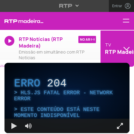
Entrar
RTP Notícias (RTP
NO AR
TV
Madeira)
RTP Madei
Emissão em simultâneo com RTP
Notícias
ERRO
204
HLS.JS FATAL ERROR - NETWORK
ERROR
ESTE CONTEÚDO ESTÁ NESTE
MOMENTO INDISPONÍVEL