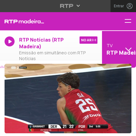
Entrar
RTP Notícias (RTP
NO AR
TV
Madeira)
RTP Madei
Emissão em simultâneo com RTP
Notícias