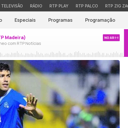
TELEVISÃO
RÁDIO
RTP PLAY
RTP PALCO
RTP ZIG ZA
o
Especiais
Programas
Programação
TP Madeira)
NO AR
neo com RTP Notícias