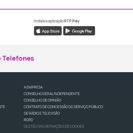
Instale a aplicação
RTP Play
ebook da RTP Madeira
nstagram da RTP Madeira
 Telefones
A EMPRESA
CONSELHO GERAL INDEPENDENTE
CONSELHO DE OPINIÃO
NTE
CONTRATO DE CONCESSÃO DO SERVIÇO PÚBLICO
DE RÁDIO E TELEVISÃO
RGPD
GESTÃO DAS DEFINIÇÕES DE COOKIES