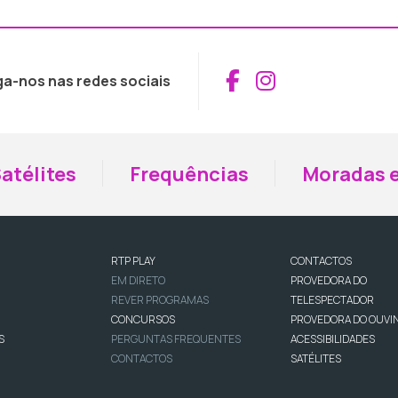
Aceder ao Fac
Aceder ao I
ga-nos nas redes sociais
atélites
Frequências
Moradas e
RTP PLAY
CONTACTOS
EM DIRETO
PROVEDORA DO
REVER PROGRAMAS
TELESPECTADOR
CONCURSOS
PROVEDORA DO OUVI
S
PERGUNTAS FREQUENTES
ACESSIBILIDADES
CONTACTOS
SATÉLITES