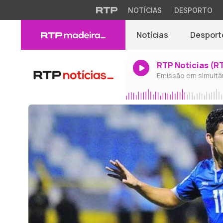
NOTÍCIAS
DESPORTO
Notícias
Desport
RTP Notícias (R
Emissão em simultâ