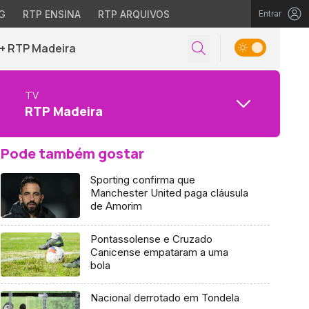
G
RTP ENSINA
RTP ARQUIVOS
Entrar
+ RTP Madeira
TV
RTP Madeira
Pode também gostar
Sporting confirma que
Manchester United paga cláusula
de Amorim
Pontassolense e Cruzado
Canicense empataram a uma
bola
Nacional derrotado em Tondela