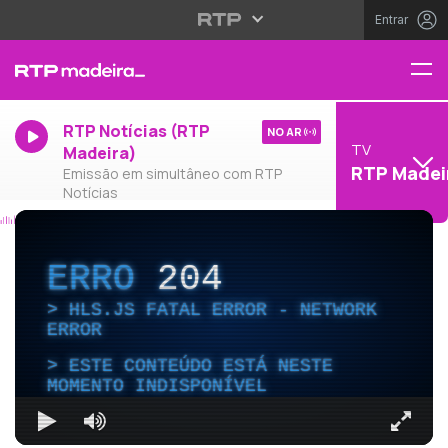
Entrar
RTP Notícias (RTP
NO AR
TV
Madeira)
RTP Madei
Emissão em simultâneo com RTP
Notícias
ERRO
204
HLS.JS FATAL ERROR - NETWORK
ERROR
ESTE CONTEÚDO ESTÁ NESTE
MOMENTO INDISPONÍVEL