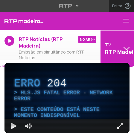
Entrar
RTP Notícias (RTP
NO AR
TV
Madeira)
RTP Madei
Emissão em simultâneo com RTP
Notícias
ERRO
204
HLS.JS FATAL ERROR - NETWORK
ERROR
ESTE CONTEÚDO ESTÁ NESTE
MOMENTO INDISPONÍVEL