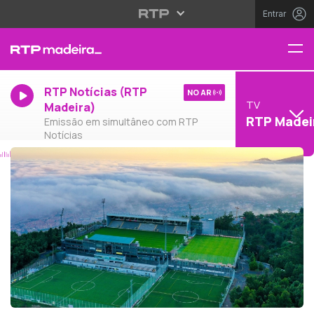
Entrar
RTP Notícias (RTP
NO AR
TV
Madeira)
RTP Madei
Emissão em simultâneo com RTP
Notícias