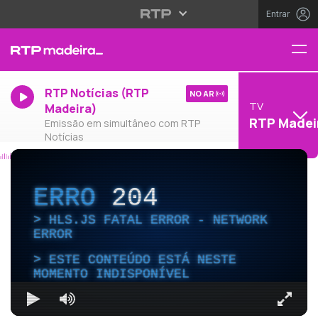
Entrar
RTP Notícias (RTP
NO AR
TV
Madeira)
RTP Madei
Emissão em simultâneo com RTP
Notícias
ERRO
204
HLS.JS FATAL ERROR - NETWORK
ERROR
ESTE CONTEÚDO ESTÁ NESTE
MOMENTO INDISPONÍVEL