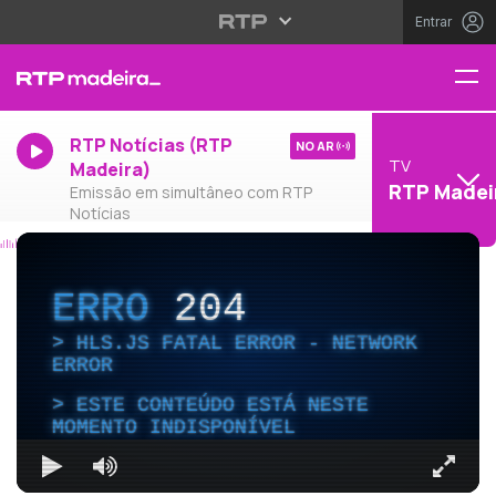
Entrar
RTP Notícias (RTP
NO AR
TV
Madeira)
RTP Madei
Emissão em simultâneo com RTP
Notícias
ERRO
204
HLS.JS FATAL ERROR - NETWORK
ERROR
ESTE CONTEÚDO ESTÁ NESTE
MOMENTO INDISPONÍVEL