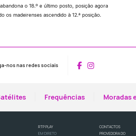
abandona o 18.º e último posto, posição agora
 os madeirenses ascendido à 12.ª posição.
Aceder ao Fac
Aceder ao I
ga-nos nas redes sociais
atélites
Frequências
Moradas e
RTP PLAY
CONTACTOS
EM DIRETO
PROVEDORA DO