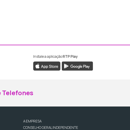
Instale a aplicação
RTP Play
ebook da RTP Madeira
nstagram da RTP Madeira
 Telefones
A EMPRESA
CONSELHO GERAL INDEPENDENTE