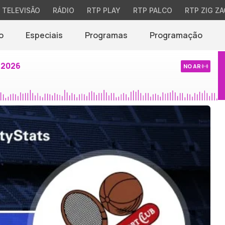
TELEVISÃO
RÁDIO
RTP PLAY
RTP PALCO
RTP ZIG ZA
o
Especiais
Programas
Programação
 2026
NO AR