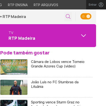
G
RTP ENSINA
RTP ARQUIVOS
Entrar
+ RTP Madeira
TV
RTP Madeira
Pode também gostar
Câmara de Lobos vence Torneio
Grande Azores Cup (vídeo)
João Luís no FC Stumbras da
Lituânia
Sporting vence Sturm Graz no