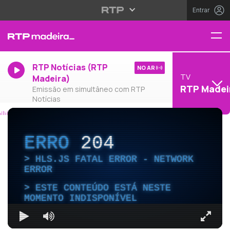
Entrar
RTP Notícias (RTP
NO AR
TV
Madeira)
RTP Madei
Emissão em simultâneo com RTP
Notícias
ERRO
204
HLS.JS FATAL ERROR - NETWORK
ERROR
ESTE CONTEÚDO ESTÁ NESTE
MOMENTO INDISPONÍVEL