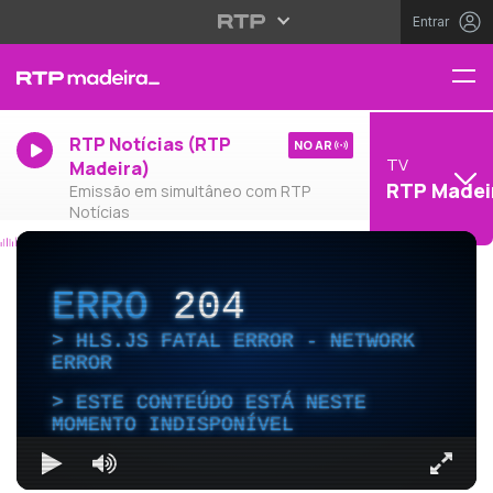
Entrar
RTP Notícias (RTP
NO AR
TV
Madeira)
RTP Madei
Emissão em simultâneo com RTP
Notícias
ERRO
204
HLS.JS FATAL ERROR - NETWORK
ERROR
ESTE CONTEÚDO ESTÁ NESTE
MOMENTO INDISPONÍVEL