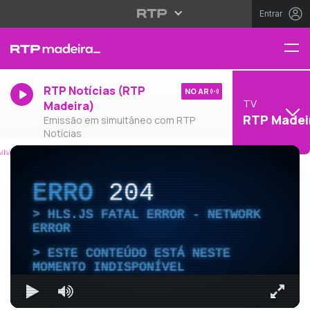
Entrar
RTP Notícias (RTP
NO AR
TV
Madeira)
RTP Madei
Emissão em simultâneo com RTP
Notícias
ERRO
204
HLS.JS FATAL ERROR - NETWORK
ERROR
ESTE CONTEÚDO ESTÁ NESTE
MOMENTO INDISPONÍVEL