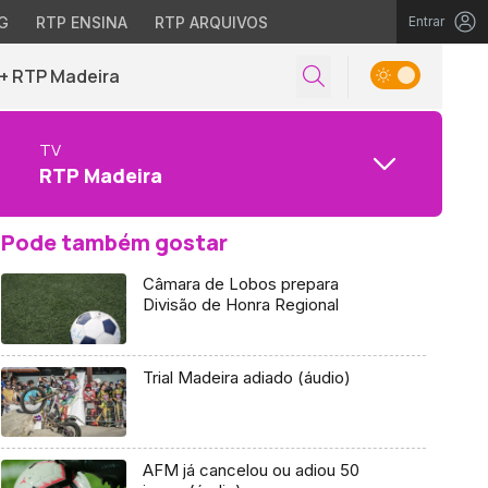
G
RTP ENSINA
RTP ARQUIVOS
Entrar
+ RTP Madeira
TV
RTP Madeira
Pode também gostar
Câmara de Lobos prepara
Divisão de Honra Regional
Trial Madeira adiado (áudio)
AFM já cancelou ou adiou 50