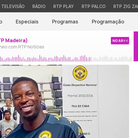
TELEVISÃO
RÁDIO
RTP PLAY
RTP PALCO
RTP ZIG ZA
o
Especiais
Programas
Programação
TP Madeira)
NO AR
neo com RTP Notícias