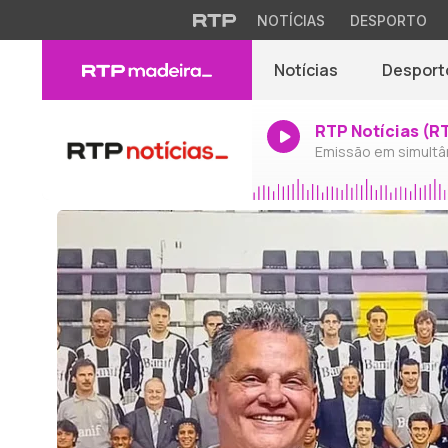
NOTÍCIAS
DESPORTO
Notícias
Desport
RTP Notícias (R
Emissão em simultâ