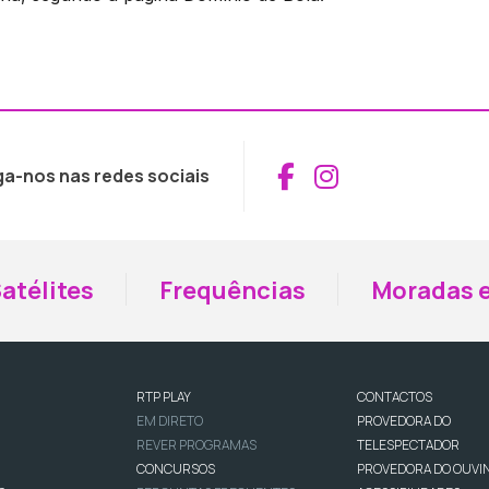
Aceder ao Fac
Aceder ao I
ga-nos nas redes sociais
atélites
Frequências
Moradas e
RTP PLAY
CONTACTOS
EM DIRETO
PROVEDORA DO
REVER PROGRAMAS
TELESPECTADOR
CONCURSOS
PROVEDORA DO OUVI