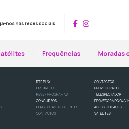
Aceder ao Fac
Aceder ao I
ga-nos nas redes sociais
atélites
Frequências
Moradas e
RTP PLAY
CONTACTOS
EM DIRETO
PROVEDORA DO
REVER PROGRAMAS
TELESPECTADOR
CONCURSOS
PROVEDORA DO OUVI
S
PERGUNTAS FREQUENTES
ACESSIBILIDADES
CONTACTOS
SATÉLITES