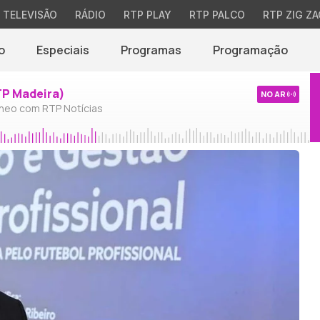
TELEVISÃO
RÁDIO
RTP PLAY
RTP PALCO
RTP ZIG ZA
o
Especiais
Programas
Programação
TP Madeira)
NO AR
neo com RTP Notícias