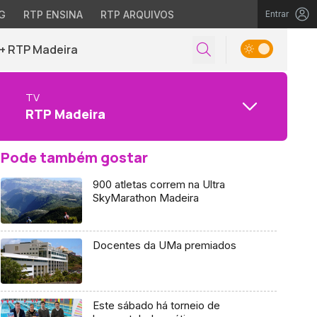
G
RTP ENSINA
RTP ARQUIVOS
Entrar
+ RTP Madeira
TV
RTP Madeira
Pode também gostar
900 atletas correm na Ultra
SkyMarathon Madeira
Docentes da UMa premiados
Este sábado há torneio de