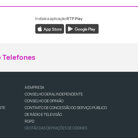
Instale a aplicação
RTP Play
ebook da RTP Madeira
nstagram da RTP Madeira
 Telefones
A EMPRESA
CONSELHO GERAL INDEPENDENTE
CONSELHO DE OPINIÃO
NTE
CONTRATO DE CONCESSÃO DO SERVIÇO PÚBLICO
DE RÁDIO E TELEVISÃO
RGPD
GESTÃO DAS DEFINIÇÕES DE COOKIES