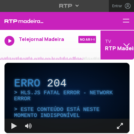
Entrar
Telejornal Madeira
NO AR
TV
RTP Madei
ERRO
204
HLS.JS FATAL ERROR - NETWORK
ERROR
ESTE CONTEÚDO ESTÁ NESTE
MOMENTO INDISPONÍVEL