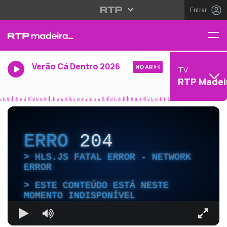
Entrar
Verão Cá Dentro 2026
NO AR
TV
RTP Madei
ERRO
204
HLS.JS FATAL ERROR - NETWORK
ERROR
ESTE CONTEÚDO ESTÁ NESTE
MOMENTO INDISPONÍVEL