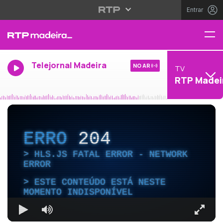
Entrar
Telejornal Madeira
NO AR
TV
RTP Madei
ERRO
204
HLS.JS FATAL ERROR - NETWORK
ERROR
ESTE CONTEÚDO ESTÁ NESTE
MOMENTO INDISPONÍVEL