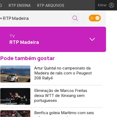
G
RTP ENSINA
RTP ARQUIVOS
Entrar
+ RTP Madeira
TV
RTP Madeira
Pode também gostar
Artur Quintal no campeonato da
Madeira de ralis com o Peugeot
208 Rally4
Eliminação de Marcos Freitas
deixa WTT de Xinxiang sem
portugueses
Benfica goleia Marítimo com seis