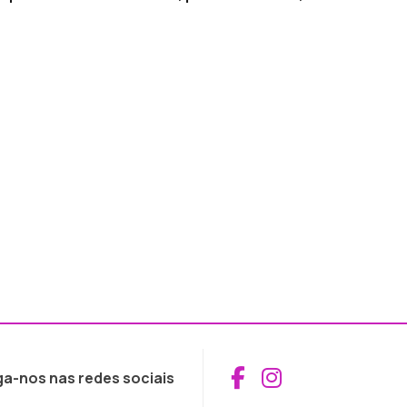
Aceder ao Fac
Aceder ao I
ga-nos nas redes sociais