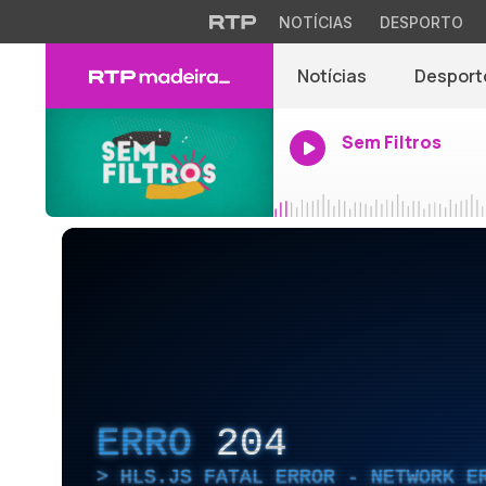
NOTÍCIAS
DESPORTO
Notícias
Desport
Sem Filtros
ERRO
204
HLS.JS FATAL ERROR - NETWORK E