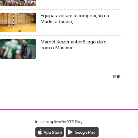
Equipas voltam à competição na
Madeira (áudio)
Marcel Keizer antevê jogo duro
com o Marítimo
PUB
Instale a aplicação
RTP Play
ebook da RTP Madeira
nstagram da RTP Madeira