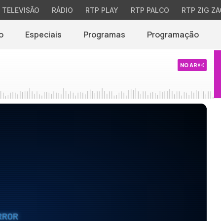
TELEVISÃO
RÁDIO
RTP PLAY
RTP PALCO
RTP ZIG ZA
o
Especiais
Programas
Programação
NO AR
RROR