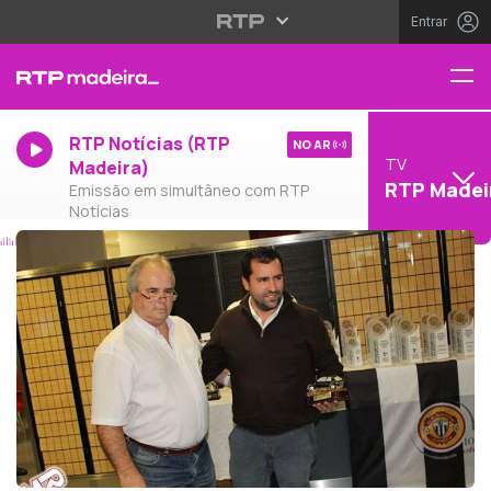
Entrar
RTP Notícias (RTP
NO AR
TV
Madeira)
RTP Madei
Emissão em simultâneo com RTP
Notícias