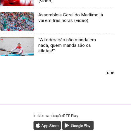
(vídeo)
Assembleia Geral do Marítimo já
vai em três horas (vídeo)
“A federação não manda em
nada; quem manda são os
atletas!”
PUB
Instale a aplicação
RTP Play
ebook da RTP Madeira
nstagram da RTP Madeira