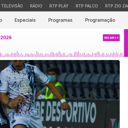
TELEVISÃO
RÁDIO
RTP PLAY
RTP PALCO
RTP ZIG ZA
o
Especiais
Programas
Programação
 2026
NO AR