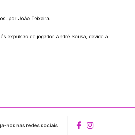
tos, por João Teixeira.
pós expulsão do jogador André Sousa, devido à
Aceder ao Fac
Aceder ao I
ga-nos nas redes sociais