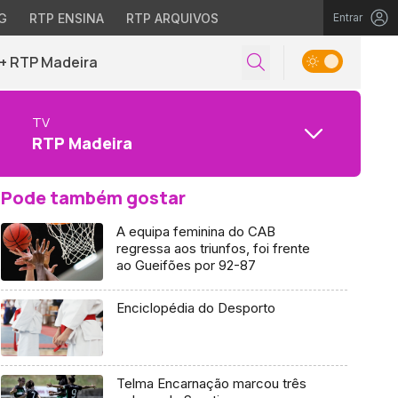
G
RTP ENSINA
RTP ARQUIVOS
Entrar
+ RTP Madeira
TV
RTP Madeira
Pode também gostar
A equipa feminina do CAB
regressa aos triunfos, foi frente
ao Gueifões por 92-87
Enciclopédia do Desporto
Telma Encarnação marcou três