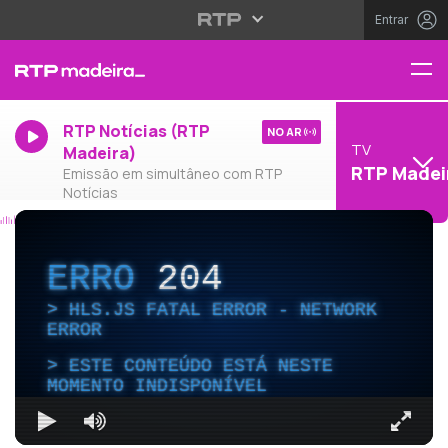
Entrar
RTP Notícias (RTP
NO AR
TV
Madeira)
RTP Madei
Emissão em simultâneo com RTP
Notícias
ERRO
204
HLS.JS FATAL ERROR - NETWORK
ERROR
ESTE CONTEÚDO ESTÁ NESTE
MOMENTO INDISPONÍVEL