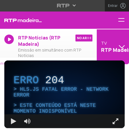
Entrar
RTP Notícias (RTP
NO AR
TV
Madeira)
RTP Madei
Emissão em simultâneo com RTP
Notícias
ERRO
204
HLS.JS FATAL ERROR - NETWORK
ERROR
ESTE CONTEÚDO ESTÁ NESTE
MOMENTO INDISPONÍVEL