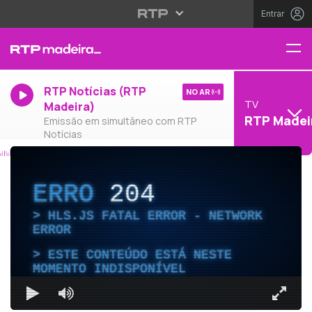
Entrar
RTP Notícias (RTP
NO AR
TV
Madeira)
RTP Madei
Emissão em simultâneo com RTP
Notícias
ERRO
204
HLS.JS FATAL ERROR - NETWORK
ERROR
ESTE CONTEÚDO ESTÁ NESTE
MOMENTO INDISPONÍVEL