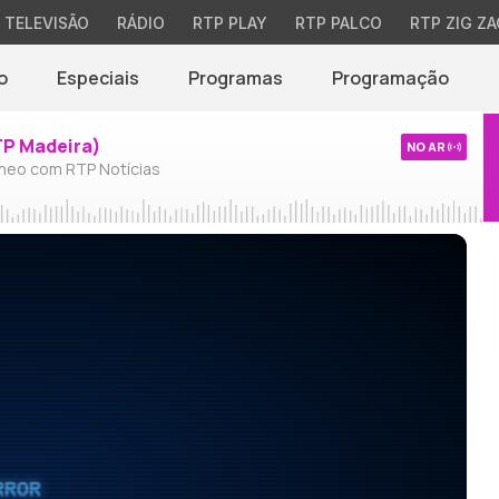
TELEVISÃO
RÁDIO
RTP PLAY
RTP PALCO
RTP ZIG ZA
o
Especiais
Programas
Programação
TP Madeira)
NO AR
neo com RTP Notícias
RROR