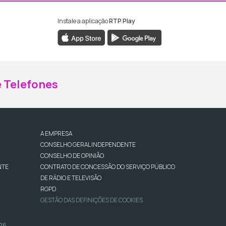
Instale a aplicação
RTP Play
ebook da RTP Madeira
nstagram da RTP Madeira
 Telefones
A EMPRESA
CONSELHO GERAL INDEPENDENTE
CONSELHO DE OPINIÃO
NTE
CONTRATO DE CONCESSÃO DO SERVIÇO PÚBLICO
DE RÁDIO E TELEVISÃO
RGPD
GESTÃO DAS DEFINIÇÕES DE COOKIES
026