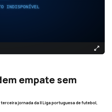
TO INDISPONÍVEL
edem empate sem
erceira jornada da II Liga portuguesa de futebol,