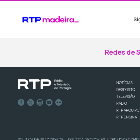
Si
Redes de S
NOTÍCIAS
DESPORTO
TELEVISÃO
RÁDIO
RTP ARQUIVO
RTP ENSINA
POLÍTICA DE PRIVACIDADE
POLÍTICA DE COOKIES
TERMOS E COND
|
|