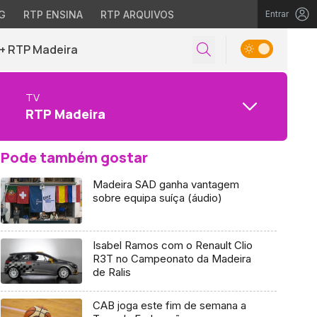
G
RTP ENSINA
RTP ARQUIVOS
Entrar
+ RTP Madeira
TV
RTP Madeira
Pode também gostar
Madeira SAD ganha vantagem
sobre equipa suíça (áudio)
Isabel Ramos com o Renault Clio
R3T no Campeonato da Madeira
de Ralis
CAB joga este fim de semana a