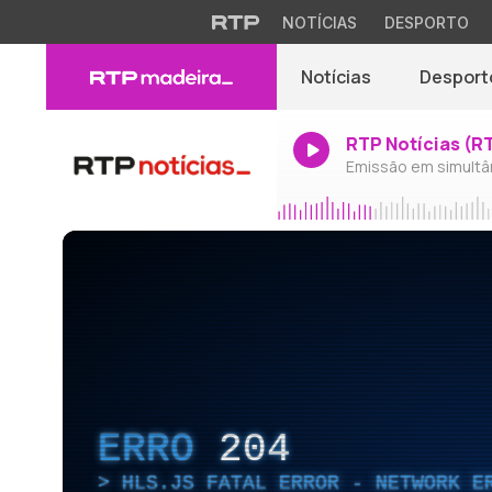
NOTÍCIAS
DESPORTO
Notícias
Desport
RTP Notícias (R
Emissão em simultâ
ERRO
204
HLS.JS FATAL ERROR - NETWORK E