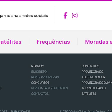
Aceder ao Fac
Aceder ao I
ga-nos nas redes sociais
atélites
Frequências
Moradas e
RTP PLAY
CONTACTOS
EM DIRETO
PROVEDORA DO
REVER PROGRAMAS
TELESPECTADOR
CONCURSOS
PROVEDORA DO OUVI
S
PERGUNTAS FREQUENTES
ACESSIBILIDADES
CONTACTOS
SATÉLITES
IÇÕES
PUBLICIDADE
© RTP, Rádio e Televisão de Portugal 2
|