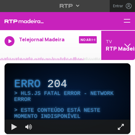
Entrar
Telejornal Madeira
NO AR
TV
RTP Madei
ERRO
204
HLS.JS FATAL ERROR - NETWORK
ERROR
ESTE CONTEÚDO ESTÁ NESTE
MOMENTO INDISPONÍVEL