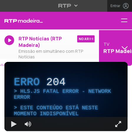
Entrar
RTP Notícias (RTP
NO AR
TV
Madeira)
RTP Madei
Emissão em simultâneo com RTP
Notícias
ERRO
204
HLS.JS FATAL ERROR - NETWORK
ERROR
ESTE CONTEÚDO ESTÁ NESTE
MOMENTO INDISPONÍVEL