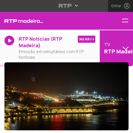
Entrar
RTP Notícias (RTP
NO AR
TV
Madeira)
RTP Madei
Emissão em simultâneo com RTP
Notícias