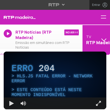
Entrar
RTP Notícias (RTP
NO AR
TV
Madeira)
RTP Madei
Emissão em simultâneo com RTP
Notícias
ERRO
204
HLS.JS FATAL ERROR - NETWORK
ERROR
ESTE CONTEÚDO ESTÁ NESTE
MOMENTO INDISPONÍVEL