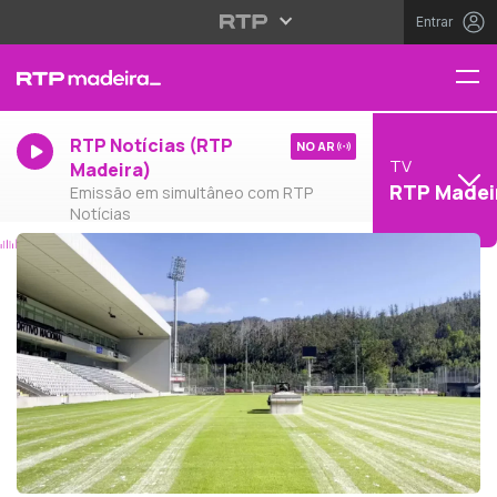
Entrar
RTP Notícias (RTP
NO AR
TV
Madeira)
RTP Madei
Emissão em simultâneo com RTP
Notícias