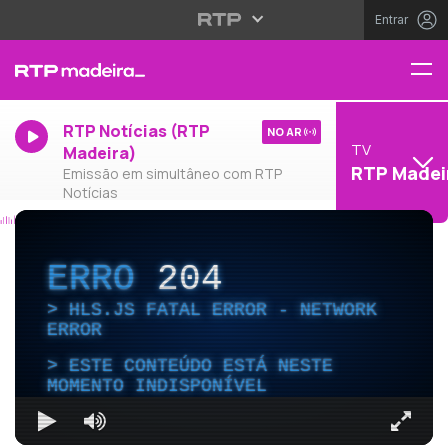
Entrar
RTP Notícias (RTP
NO AR
TV
Madeira)
RTP Madei
Emissão em simultâneo com RTP
Notícias
ERRO
204
HLS.JS FATAL ERROR - NETWORK
ERROR
ESTE CONTEÚDO ESTÁ NESTE
MOMENTO INDISPONÍVEL