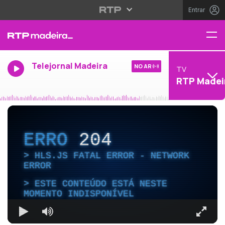
Entrar
Telejornal Madeira
NO AR
TV
RTP Madei
ERRO
204
HLS.JS FATAL ERROR - NETWORK
ERROR
ESTE CONTEÚDO ESTÁ NESTE
MOMENTO INDISPONÍVEL