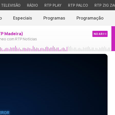
TELEVISÃO
RÁDIO
RTP PLAY
RTP PALCO
RTP ZIG ZA
o
Especiais
Programas
Programação
TP Madeira)
NO AR
neo com RTP Notícias
RROR