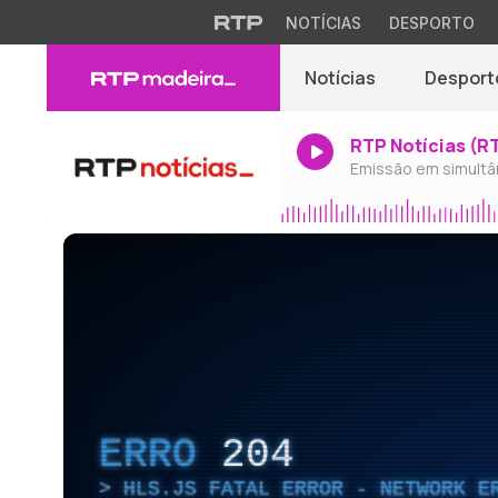
NOTÍCIAS
DESPORTO
Notícias
Desport
RTP Notícias (R
Emissão em simultâ
ERRO
204
HLS.JS FATAL ERROR - NETWORK E