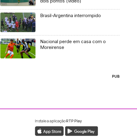
dois pontos (vídeo)
Brasil-Argentina interrompido
Nacional perde em casa com o
Moreirense
PUB
Instale a aplicação
RTP Play
ebook da RTP Madeira
nstagram da RTP Madeira