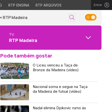
G
RTP ENSINA
RTP ARQUIVOS
Entrar
+ RTP Madeira
TV
RTP Madeira
Pode também gostar
O Liceu venceu a Taça de
Bronze da Madeira (vídeo)
Nacional soma e segue na Taça
da Madeira de futsal (vídeo)
Nadal elimina Djokovic rumo às