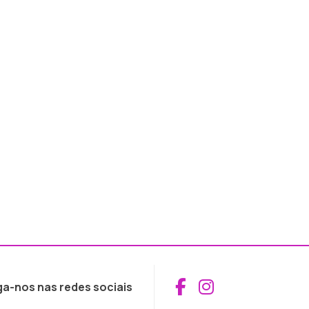
Aceder ao Fac
Aceder ao I
ga-nos nas redes sociais