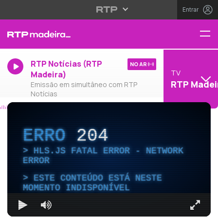
Entrar
RTP Notícias (RTP
NO AR
TV
Madeira)
RTP Madei
Emissão em simultâneo com RTP
Notícias
ERRO
204
HLS.JS FATAL ERROR - NETWORK
ERROR
ESTE CONTEÚDO ESTÁ NESTE
MOMENTO INDISPONÍVEL