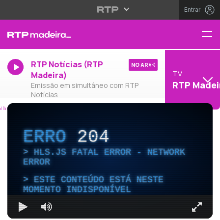
Entrar
RTP Notícias (RTP
NO AR
TV
Madeira)
RTP Madei
Emissão em simultâneo com RTP
Notícias
ERRO
204
HLS.JS FATAL ERROR - NETWORK
ERROR
ESTE CONTEÚDO ESTÁ NESTE
MOMENTO INDISPONÍVEL