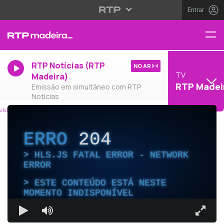
Entrar
RTP Notícias (RTP
NO AR
TV
Madeira)
RTP Madei
Emissão em simultâneo com RTP
Notícias
ERRO
204
HLS.JS FATAL ERROR - NETWORK
ERROR
ESTE CONTEÚDO ESTÁ NESTE
MOMENTO INDISPONÍVEL