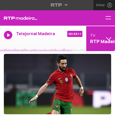
Entrar
Telejornal Madeira
NO AR
TV
RTP Madei