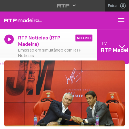
Entrar
RTP Notícias (RTP
NO AR
TV
Madeira)
RTP Madei
Emissão em simultâneo com RTP
Notícias