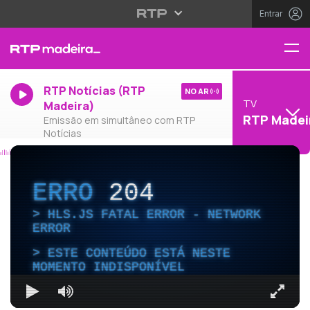
Entrar
RTP Notícias (RTP
NO AR
TV
Madeira)
RTP Madei
Emissão em simultâneo com RTP
Notícias
ERRO
204
HLS.JS FATAL ERROR - NETWORK
ERROR
ESTE CONTEÚDO ESTÁ NESTE
MOMENTO INDISPONÍVEL