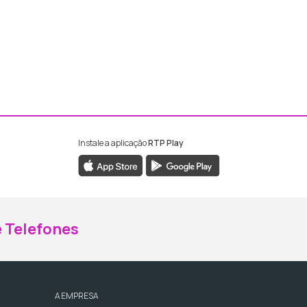
Instale a aplicação
RTP Play
ebook da RTP Madeira
nstagram da RTP Madeira
 Telefones
A EMPRESA