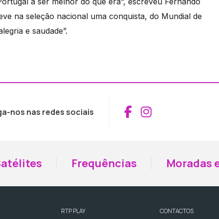
Portugal a ser melhor do que era”, escreveu Fernando
ve na seleção nacional uma conquista, do Mundial de
egria e saudade”.
Aceder ao Fac
Aceder ao I
ga-nos nas redes sociais
atélites
Frequências
Moradas e
RTP PLAY
CONTACTOS