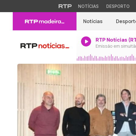
NOTÍCIAS
DESPORTO
Notícias
Desport
RTP Notícias (R
Emissão em simultâ