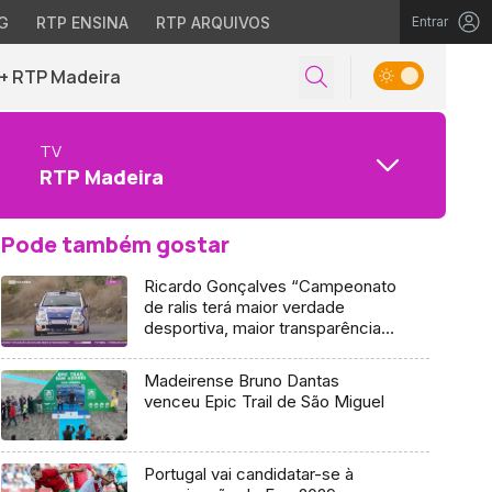
G
RTP ENSINA
RTP ARQUIVOS
Entrar
+ RTP Madeira
TV
RTP Madeira
Pode também gostar
Ricardo Gonçalves “Campeonato
de ralis terá maior verdade
desportiva, maior transparência e
competitividade
Madeirense Bruno Dantas
venceu Epic Trail de São Miguel
Portugal vai candidatar-se à