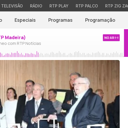
TELEVISÃO
RÁDIO
RTP PLAY
RTP PALCO
RTP ZIG ZA
o
Especiais
Programas
Programação
TP Madeira)
NO AR
neo com RTP Notícias