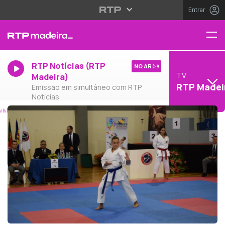
Entrar
RTP Notícias (RTP
NO AR
TV
Madeira)
RTP Madei
Emissão em simultâneo com RTP
Notícias