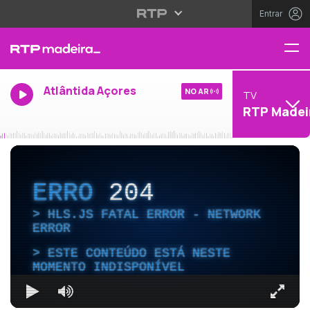
Entrar
Atlântida Açores
NO AR
TV
RTP Madei
ERRO
204
HLS.JS FATAL ERROR - NETWORK
ERROR
ESTE CONTEÚDO ESTÁ NESTE
MOMENTO INDISPONÍVEL