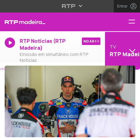
Entrar
RTP Notícias (RTP
NO AR
TV
Madeira)
RTP Madei
Emissão em simultâneo com RTP
Notícias