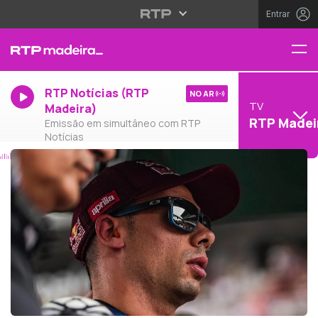
Entrar
RTP Notícias (RTP
NO AR
TV
Madeira)
RTP Madei
Emissão em simultâneo com RTP
Notícias