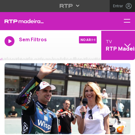
Entrar
Sem Filtros
NO AR
TV
RTP Madei