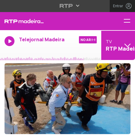
Entrar
Telejornal Madeira
NO AR
TV
RTP Madei