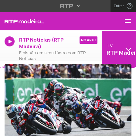
Entrar
RTP Notícias (RTP
NO AR
TV
Madeira)
RTP Madei
Emissão em simultâneo com RTP
Notícias