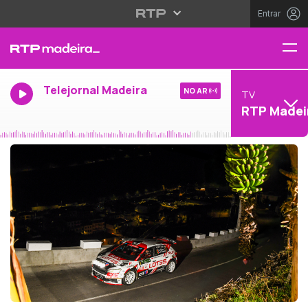
Entrar
Telejornal Madeira
NO AR
TV
RTP Madei