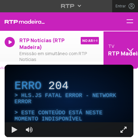
Entrar
RTP Notícias (RTP
NO AR
TV
Madeira)
RTP Madei
Emissão em simultâneo com RTP
Notícias
ERRO
204
HLS.JS FATAL ERROR - NETWORK
ERROR
ESTE CONTEÚDO ESTÁ NESTE
MOMENTO INDISPONÍVEL