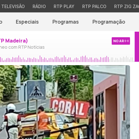
TELEVISÃO
RÁDIO
RTP PLAY
RTP PALCO
RTP ZIG ZA
o
Especiais
Programas
Programação
TP Madeira)
NO AR
neo com RTP Notícias