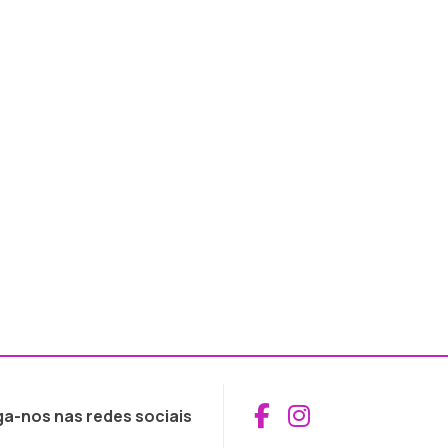
Aceder ao Fac
Aceder ao I
ga-nos nas redes sociais