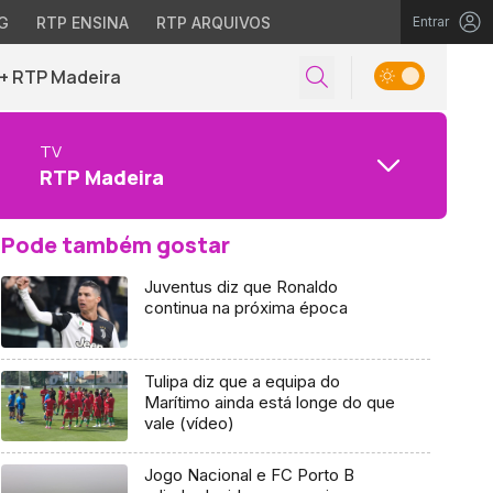
G
RTP ENSINA
RTP ARQUIVOS
Entrar
+ RTP Madeira
TV
RTP Madeira
Pode também gostar
Juventus diz que Ronaldo
continua na próxima época
Tulipa diz que a equipa do
Marítimo ainda está longe do que
vale (vídeo)
Jogo Nacional e FC Porto B