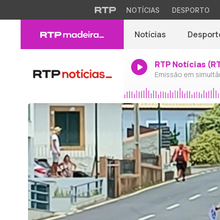
NOTÍCIAS
DESPORTO
Notícias
Desport
RTP Notícias (R
Emissão em simultâ