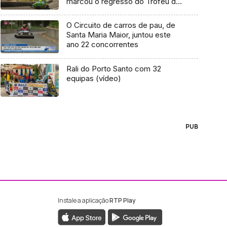
marcou o regresso do Troféu da
AMAK em 2020 após a paragem
devido à Covid-19
O Circuito de carros de pau, de
Santa Maria Maior, juntou este
ano 22 concorrentes
Rali do Porto Santo com 32
equipas (vídeo)
PUB
Instale a aplicação
RTP Play
ebook da RTP Madeira
nstagram da RTP Madeira