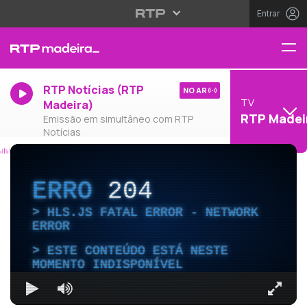
Entrar
RTP Notícias (RTP
NO AR
TV
Madeira)
RTP Madei
Emissão em simultâneo com RTP
Notícias
ERRO
204
HLS.JS FATAL ERROR - NETWORK
ERROR
ESTE CONTEÚDO ESTÁ NESTE
MOMENTO INDISPONÍVEL